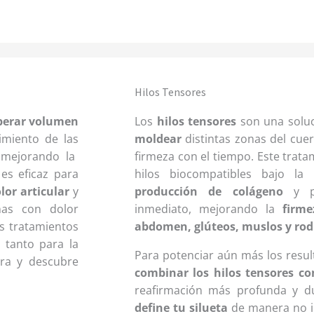
Hilos Tensores
perar volumen
Los
hilos tensores
son una soluc
imiento de las
moldear
distintas zonas del cue
 mejorando la
firmeza con el tiempo. Este trata
es eficaz para
hilos biocompatibles bajo la
lor articular
y
producción de colágeno
y pr
nas con dolor
inmediato, mejorando la
firme
s tratamientos
abdomen, glúteos, muslos y rodi
s tanto para la
Para potenciar aún más los resul
ora y descubre
combinar los hilos tensores co
reafirmación más profunda y d
define tu silueta
de manera no i