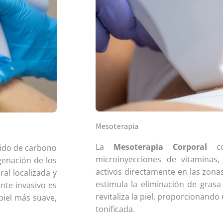
Mesoterapia
La
Mesoterapia Corporal
con
xido de carbono
microinyecciones de vitaminas
genación de los
activos directamente en las zona
al localizada y
estimula la eliminación de grasa 
nte invasivo es
revitaliza la piel, proporcionando
piel más suave,
tonificada.