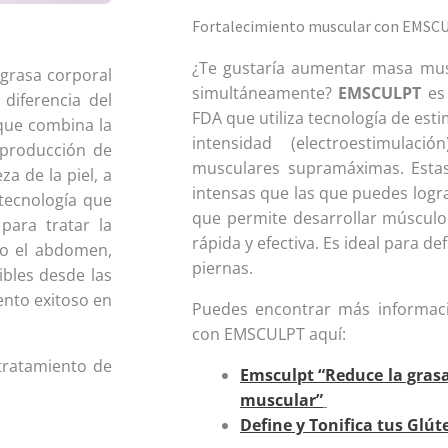
Fortalecimiento muscular con EMSC
¿Te gustaría aumentar masa musc
 grasa corporal
simultáneamente?
EMSCULPT
es 
diferencia del
FDA que utiliza tecnología de est
 que combina la
intensidad (electroestimulaci
 producción de
musculares supramáximas. Esta
za de la piel, a
intensas que las que puedes lograr
 tecnología que
que permite desarrollar múscul
ara tratar la
rápida y efectiva. Es ideal para de
omo el abdomen,
piernas.
ibles desde las
ento exitoso en
Puedes encontrar más informaci
con EMSCULPT aquí:
tratamiento de
Emsculpt “Reduce la gra
muscular”
Define y Tonifica tus Glút