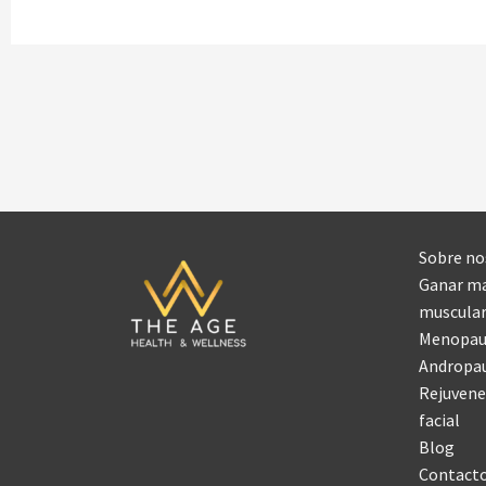
Sobre no
Ganar m
muscula
Menopaus
Andropau
Rejuvene
facial
Blog
Contact