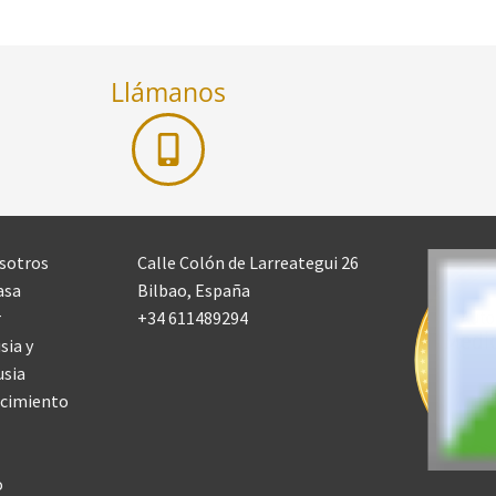
Llámanos
sotros
Calle Colón de Larreategui 26
asa
Bilbao, España
r
+34 611489294
ia y
sia
cimiento
o