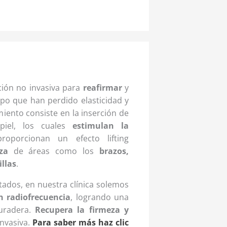
ión no invasiva para
reafirmar
y
rpo que han perdido elasticidad y
miento consiste en la inserción de
 piel, los cuales
estimulan la
oporcionan un efecto lifting
za
de áreas como los
brazos,
llas
.
tados, en nuestra clínica solemos
n radiofrecuencia
, logrando una
uradera.
Recupera la firmeza y
nvasiva.
Para saber más haz clic