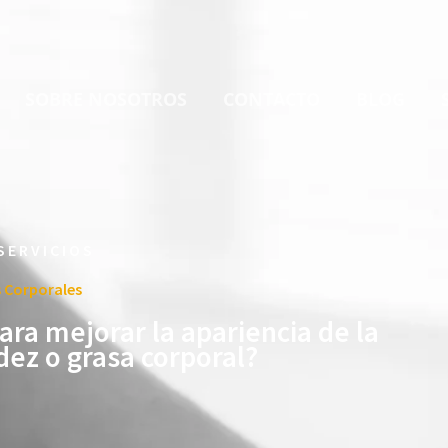
SOBRE NOSOTROS
CONTACTO
BLOG
SERVICIOS
 Corporales
ara mejorar la apariencia de la
cidez o grasa corporal?