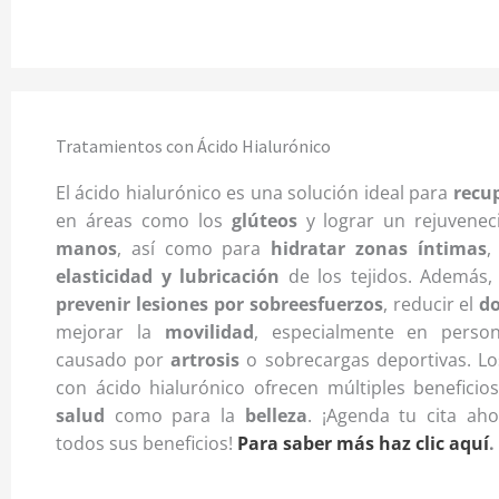
Tratamientos con Ácido Hialurónico
El ácido hialurónico es una solución ideal para
recu
en áreas como los
glúteos
y lograr un rejuvenec
manos
, así como para
hidratar zonas íntimas
,
elasticidad y lubricación
de los tejidos. Además, 
prevenir lesiones por sobreesfuerzos
, reducir el
do
mejorar la
movilidad
, especialmente en perso
causado por
artrosis
o sobrecargas deportivas. Lo
con ácido hialurónico ofrecen múltiples beneficio
salud
como para la
belleza
. ¡Agenda tu cita ah
todos sus beneficios!
Para saber más haz clic aquí
.