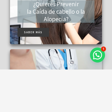
¿Quieres Prevenir
la Caída de cabello o la
Alopecia?
SABER MÁS
1
Elimina la Celulitis, la Grasa
Corporal o la Flacidez
SABER MÁS