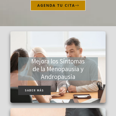
AGENDA TU CITA
Mejora los Síntomas
de la Menopausia y
Andropausia
SABER MÁS